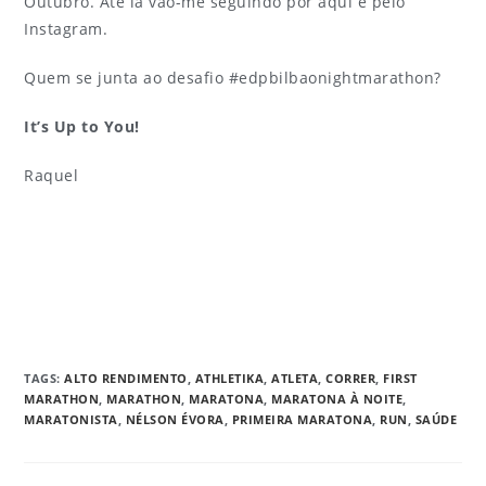
Outubro. Até lá vão-me seguindo por aqui e pelo
Instagram.
Quem se junta ao desafio #edpbilbaonightmarathon?
It’s Up to You!
Raquel
TAGS
:
ALTO RENDIMENTO
,
ATHLETIKA
,
ATLETA
,
CORRER
,
FIRST
MARATHON
,
MARATHON
,
MARATONA
,
MARATONA À NOITE
,
MARATONISTA
,
NÉLSON ÉVORA
,
PRIMEIRA MARATONA
,
RUN
,
SAÚDE