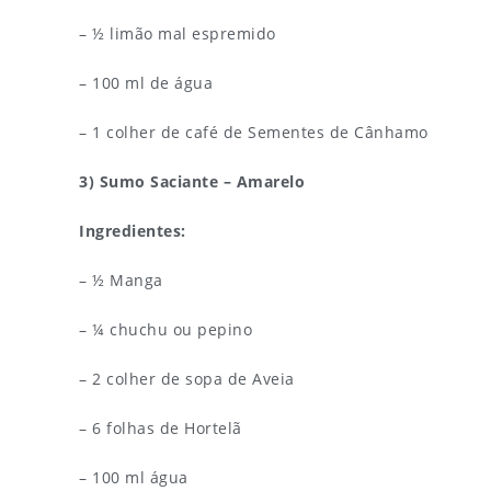
– ½ limão mal espremido
– 100 ml de água
– 1 colher de café de Sementes de Cânhamo
3) Sumo Saciante – Amarelo
Ingredientes:
– ½ Manga
– ¼ chuchu ou pepino
– 2 colher de sopa de Aveia
– 6 folhas de Hortelã
– 100 ml água