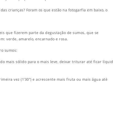
as crianças? Foram os que estão na fotogarfia em baixo, o
eis que fizerem parte da degustação de sumos, que se
êm: verde, amarelo, encarnado e rosa.
ro sumos:
o mais sólido para o mais leve, deixar triturar até ficar líqui
rimeira vez (1’30”) e acrescente mais fruta ou mais água até