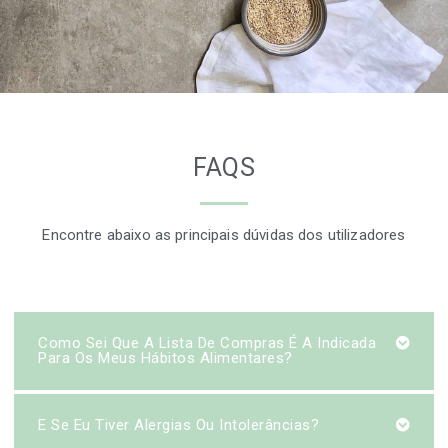
FAQS
Encontre abaixo as principais dúvidas dos utilizadores
Como Sei Que A Lista De Compras É A Indicada
Para Os Meus Hábitos Alimentares?
E Se Eu Tiver Alergias Ou Intolerâncias?