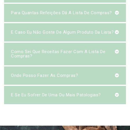
Para Quantas Refeições Dá A Lista De Compras?
E Caso Eu Não Goste De Algum Produto Da Lista?
Como Sei Que Receitas Fazer Com A Lista De
Compras?
Onde Posso Fazer As Compras?
E Se Eu Sofrer De Uma Ou Mais Patologias?