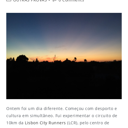
Ontem foi um dia diferente. Começou com desporto e
cultura em simultâneo. Fui experimentar o circuito de
10km da
Lisbon City Runners
(LCR), pelo centro de