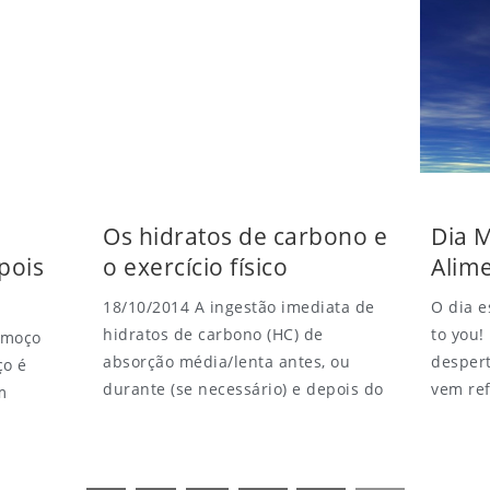
Os hidratos de carbono e
Dia 
pois
o exercício físico
Alim
18/10/2014 A ingestão imediata de
O dia e
hidratos de carbono (HC) de
to you!
lmoço
absorção média/lenta antes, ou
despert
ço é
durante (se necessário) e depois do
vem ref
m