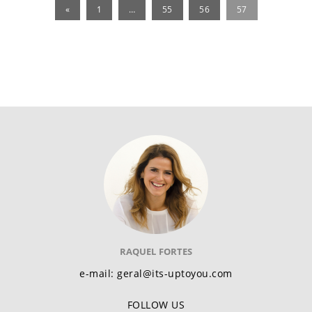
«
1
…
55
56
57
RAQUEL FORTES
e-mail: geral@its-uptoyou.com
FOLLOW US