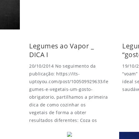
Legumes ao Vapor _
Legu
DICA I
“gost
20/10/2014 No seguimento da
19/10/2
publicação: https://its-
“voam” 
uptoyou.com/post/100509929633/le
ideal s
gumes-e-vegetais-um-gosto-
saudáve
obrigatorio, partilhamos a primeira
dica de como cozinhar os
vegetais de forma a obter
resultados diferentes: Coza os