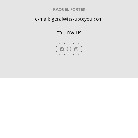
RAQUEL FORTES
e-mail: geral@its-uptoyou.com
FOLLOW US