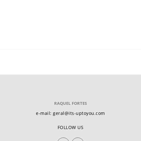
RAQUEL FORTES
e-mail: geral@its-uptoyou.com
FOLLOW US