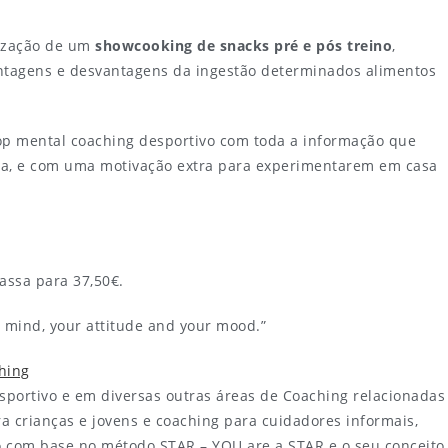
lização de um
showcooking de snacks pré e pós treino
,
tagens e desvantagens da ingestão determinados alimentos
p mental coaching desportivo com toda a informação que
tiva, e com uma motivação extra para experimentarem em casa
assa para 37,50€.
r mind, your attitude and your mood.”
hing
portivo e em diversas outras áreas de Coaching relacionadas
a crianças e jovens e coaching para cuidadores informais,
vo com base no método STAR – YOU are a STAR e o seu conceito