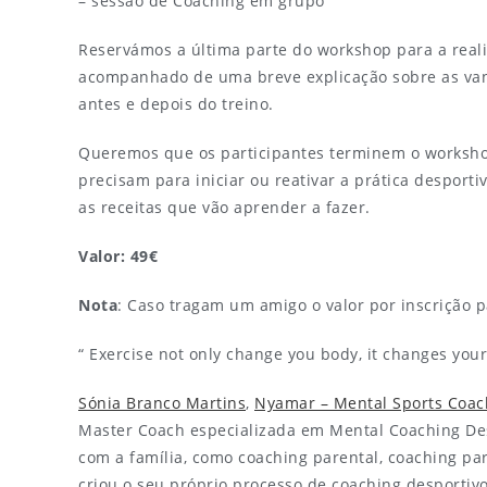
– sessão de Coaching em grupo
Reservámos a última parte do workshop para a rea
acompanhado de uma breve explicação sobre as van
antes e depois do treino.
Queremos que os participantes terminem o worksho
precisam para iniciar ou reativar a prática despor
as receitas que vão aprender a fazer.
Valor: 49€
Nota
: Caso tragam um amigo o valor por inscrição p
“ Exercise not only change you body, it changes you
Sónia Branco Martins
,
Nyamar – Mental Sports Coac
Master Coach especializada em Mental Coaching Des
com a família, como coaching parental, coaching par
criou o seu próprio processo de coaching desporti