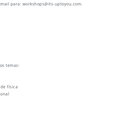
email para: workshops@its-uptoyou.com.
os temas:
de física
ional