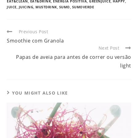
EAT&CLEAN
,
EAT&DRINK
,
ENERGIA POSITIVA
,
GREENJUICE
,
HAPPY
,
JUICE
,
JUICING
,
MUSTDRINK
,
SUMO
,
SUMOVERDE
Previous Post
Smoothie com Granola
Next Post
Papas de aveia para antes de correr ou versão
light
YOU MIGHT ALSO LIKE